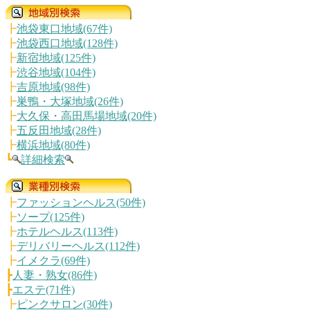
┣
池袋東口地域(67件)
┣
池袋西口地域(128件)
┣
新宿地域(125件)
┣
渋谷地域(104件)
┣
吉原地域(98件)
┣
巣鴨・大塚地域(26件)
┣
大久保・高田馬場地域(20件)
┣
五反田地域(28件)
┣
横浜地域(80件)
┗
詳細検索
┣
ファッションヘルス(50件)
┣
ソープ(125件)
┣
ホテルヘルス(113件)
┣
デリバリーヘルス(112件)
┣
イメクラ(69件)
┣
人妻・熟女(86件)
┣
エステ(71件)
┣
ピンクサロン(30件)